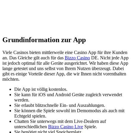
Grundinformation zur App
Viele Casinos bieten mittlerweile eine Casino App für ihre Kunden
an. Das Gleiche gilt auch für das
Bizzo Casino
DE. Nicht jede App
ist jedoch optimal für alle Geräte ausgerichtet. Wir haben diese App
lange getestet und uns selbst von Ihrem Nutzen überzeugt. Dabei
gibt es einige Vorteile dieser App, die wir Ihnen nicht vorenthalten
möchten.
Die App ist völlig kostenlos.
Sie kann für iOS und Android Geräte zugleich verwendet
werden.
Sie erlaubt blitzschnelle Ein- und Auszahlungen.
Sie können die Spiele sowohl im Demomodus als auch mit
Echtgeld spielen.
Chatten Sie unterwegs mit dem Live-Dealern auf
unterschiedlichen
Bizzo Casino Live
Spiele.
Sie benötigt nicht viel Speicherplatz.