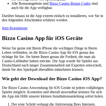
Alle Bonusangebote und
Bizzo Casino Bonus Codes
sind
auch für die App verfügbar.
Darüber hinaus ist die App extrem einfach zu installieren, wie Sie in
den folgenden Abschnitten erfahren werden.
Jetzt Registrieren
Bizzo Casino App für iOS Geräte
Wenn Sie gerne mit Ihrem iPhone die wichtigen Dinge in Ihrem
Leben verbinden, ist die Bizzo Casino App für iOS genau das
richtige für Sie. Sie bietet Ihnen genau die Freiheit, die man als
Casino-Liebhaber haben möchte. Die App wurde für Spieler aus
Deutschland nach langer Zusammenarbeit mit Experten entwickelt,
damit Sie den Spielspaß überallhin mitnehmen können.
Wie geht der Download der Bizzo Casino iOS App?
Die Bizzo Casino Anwendung für iOS Geräte ist jedem volljährigen
Spieler möglich. Kostenlos und überall anwendbar können Sie sich
die App mit Hilfe unserer kleinen Installationsanleitung sofort holen.
Der erste Schritt verlangt die Aktivierung Ihres Internets.