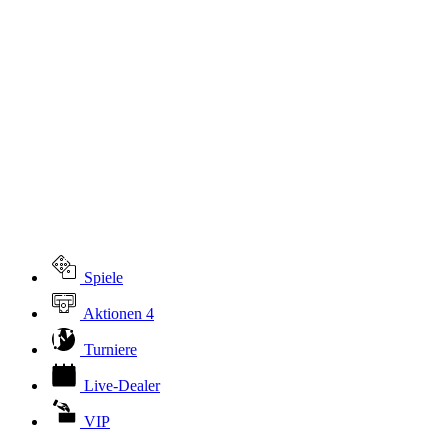
Spiele
Aktionen
4
Turniere
Live-Dealer
VIP