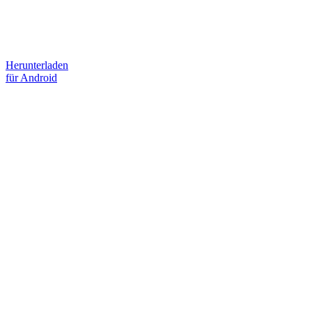
Herunterladen
für Android